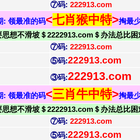
⑦码:
222913.com
<
七肖猴中特
>
3期: 领最准的码
掏最
思想不滑坡＄2222913.com＄办法总比
⑦码:
222913.com
222913.com
⑤码:
222913.com
③码:
<
三肖牛中特
>
2期: 领最准的码
掏最
思想不滑坡＄2222913.com＄办法总比
⑦码:
222913.com
222913.com
⑤码: