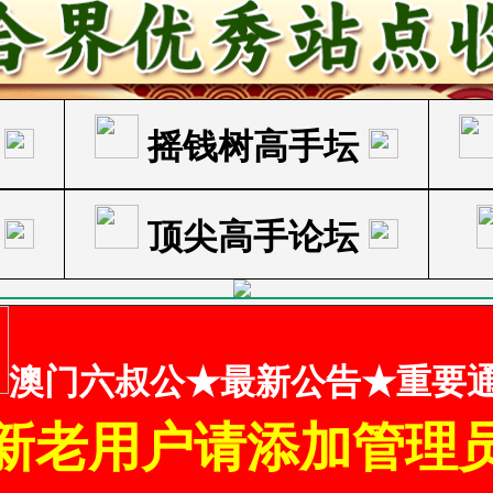
摇钱树高手坛
顶尖高手论坛
澳门六叔公★最新公告★重要
新老用户请添加管理