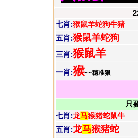
七肖:
猴鼠羊蛇狗牛猪
猴鼠羊蛇狗
五肖:
猴鼠羊
三肖:
猴
一肖:
~~稳准狠
只要
七肖:
龙
马
猴猪蛇鼠牛
龙
马
猴猪蛇
五肖: