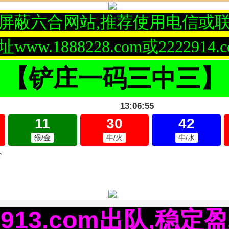
屏蔽六合网站,推荐使用电信或
址
www.1888228.com或22229
→【铲庄一码三中三】
2913.com出队,稳定