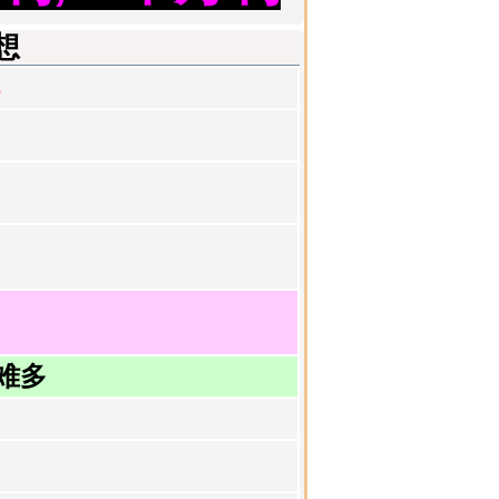
想
困难多