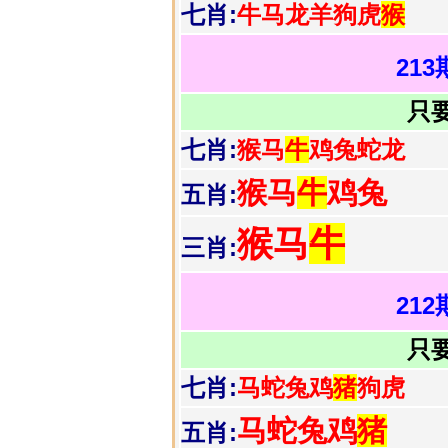
七肖:
牛马龙羊狗虎
猴
21
只要
七肖:
猴马
牛
鸡兔蛇龙
猴马
牛
鸡兔
五肖:
猴马
牛
三肖:
21
只要
七肖:
马蛇兔鸡
猪
狗虎
马蛇兔鸡
猪
五肖: